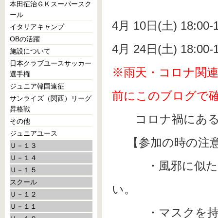
本田征治ＧＫスーパースク
ール
4月 10日(土) 18:00-1
イタリアキャンプ
OBの活躍
4月 24日(土) 18:00
施設について
日本クラブユースサッカー
※雨天・コロナ関
選手権
ジュニア韓国遠征
前にこのブログで
サンライズ（関西）リーグ
昇格戦
コロナ禍にあるた
その他
ジュニアユース
【参加の時の注
Ｕ－１３
Ｕ－１４
・風邪に似た症状
Ｕ－１５
スクール
い。
Ｕ－１２
Ｕ－１１
・マスクを持っ