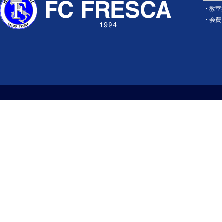
・
教室
・
会費