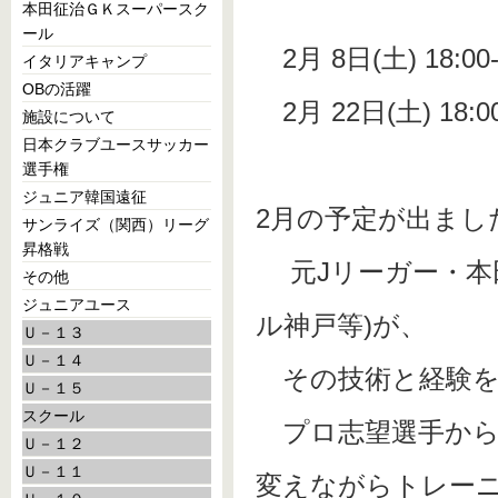
本田征治ＧＫスーパースク
ール
2月 8日(土) 18:00
イタリアキャンプ
OBの活躍
2月 22日(土) 18:0
施設について
日本クラブユースサッカー
選手権
ジュニア韓国遠征
2月の予定が出まし
サンライズ（関西）リーグ
昇格戦
元Jリーガー・本
その他
ジュニアユース
ル神戸等)が、
Ｕ－１３
Ｕ－１４
その技術と経験を
Ｕ－１５
スクール
プロ志望選手から
Ｕ－１２
Ｕ－１１
変えながらトレー