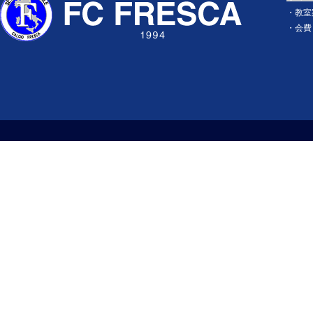
・
教室
・
会費